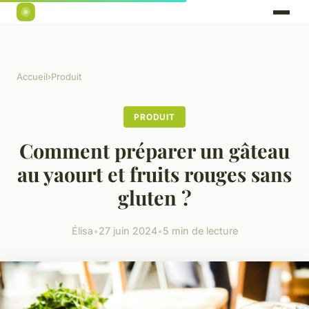
Accueil
›
Produit
PRODUIT
Comment préparer un gâteau
au yaourt et fruits rouges sans
gluten ?
Élisa
•
27 juin 2024
•
5 min de lecture